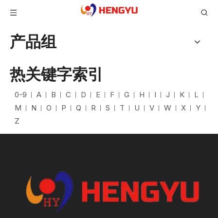
产品组
热关键字索引
0-9
A
B
C
D
E
F
G
H
I
J
K
L
M
N
O
P
Q
R
S
T
U
V
W
X
Y
Z