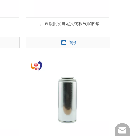
工厂直接批发自定义锡板气溶胶罐
询价
info@h