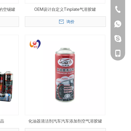
+86-20
的空锡罐
OEM设计自定义Tinplate气溶胶罐
询价
135604
135604
135604
产品
化油器清洁剂汽车汽车添加剂空气溶胶罐