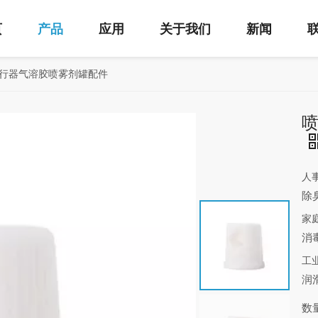
页
产品
应用
关于我们
新闻
行器气溶胶喷雾剂罐配件
人
除
家
消
工
润
数