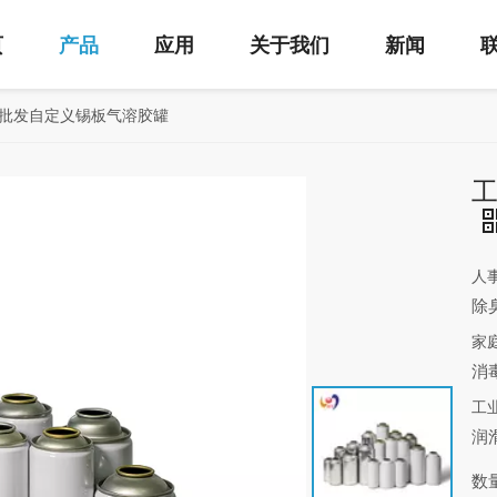
页
产品
应用
关于我们
新闻
批发自定义锡板气溶胶罐
人
除
家
消
工
润
数