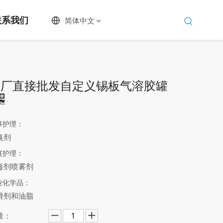
联系我们
简体中文
工厂直接批发自定义锡板气溶胶罐
事护理：
臭剂
庭护理：
毒剂喷雾剂
业化学品：
滑剂和油脂
量：