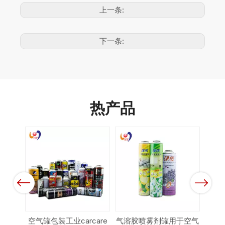
上一条:
下一条:
热产品
Previous
Next
义锡板
空气罐包装工业carcare
气溶胶喷雾剂罐用于空气
批发