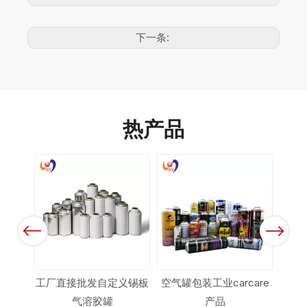
下一条:
热产品
Previous
Next
圆顶用
工厂直接批发自定义锡板
空气罐包装工业carcare
气溶
气溶胶罐
产品
清