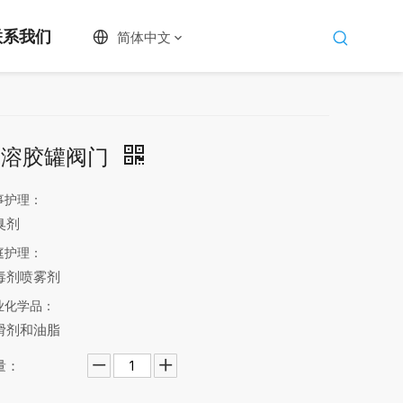
联系我们
简体中文
气溶胶罐阀门
事护理：
臭剂
庭护理：
毒剂喷雾剂
业化学品：
滑剂和油脂
量：