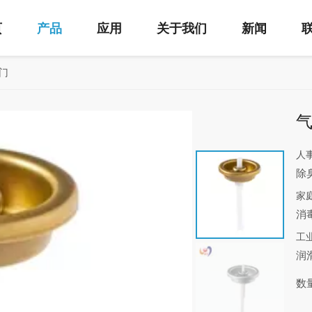
页
产品
应用
关于我们
新闻
门
人
除
家
消
工
润
数