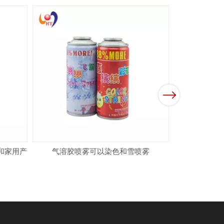
自定义气溶
Next
和家用产
气溶胶喷雾可以染色和雪喷雾