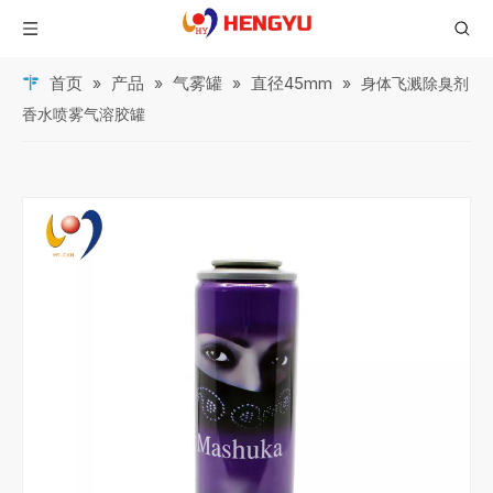
首页
产品
气雾罐
直径45mm
»
»
»
»
身体飞溅除臭剂
香水喷雾气溶胶罐