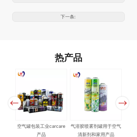
下一条:
热产品
Previous
Next
义锡板
空气罐包装工业carcare
气溶胶喷雾剂罐用于空气
气溶
产品
清新剂和家用产品